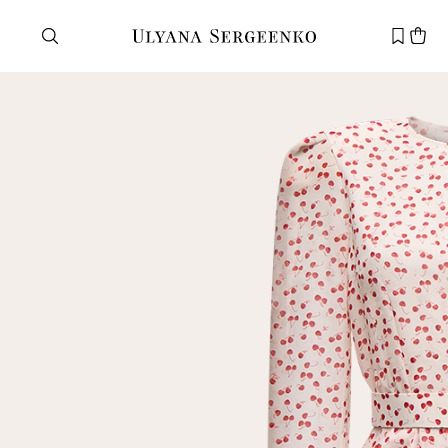
Нужна помощь?
Служба поддержки
+7 495 105 70 25
support@ulyanasergeenko.com
Пн—Пт
11—19
Новый
клиент
Электронная почта
Пароль