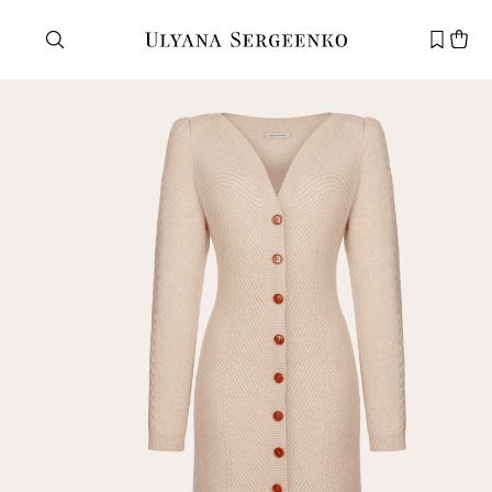
Нужна помощь?
Служба поддержки
+7 495 105 70 25
support@ulyanasergeenko.com
Пн—Пт
11—19
Новый
клиент
Электронная почта
Пароль