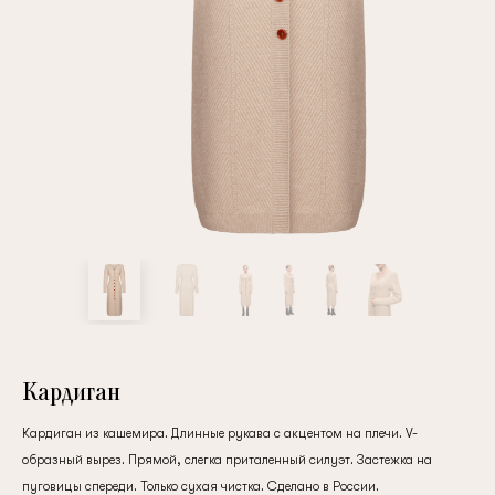
Повтор пароля
Дата рождения
Подписаться на обновления
Нажимая на кнопку "Регистрация", вы соглашаетесь с
условиями
политики конфиденциальности
Кардиган
Кардиган из кашемира. Длинные рукава с акцентом на плечи. V-
образный вырез. Прямой, слегка приталенный силуэт. Застежка на
Зарегистрированный
пуговицы спереди. Только сухая чистка. Сделано в России.