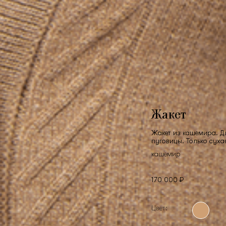
Жакет
Жакет из кашемира. Д
пуговицы. Только суха
кашемир
170 000 ₽
Цвет: