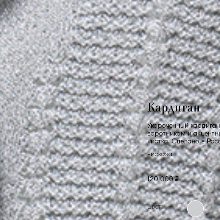
Кардиган
Укороченный кардиган
воротником и акцентн
чистка. Сделано в Рос
вискоза
120 000 ₽
Цвет: