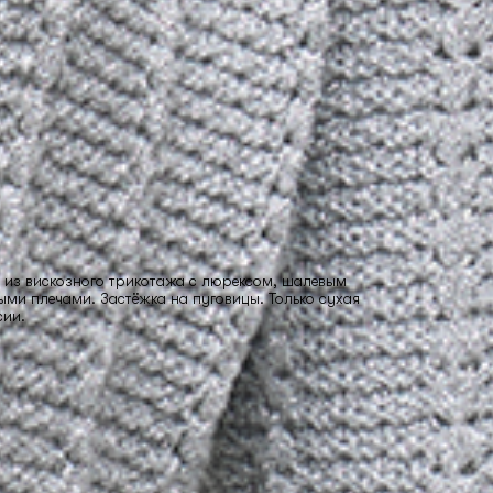
 из вискозного трикотажа с люрексом, шалевым
ыми плечами. Застёжка на пуговицы. Только сухая
сии.