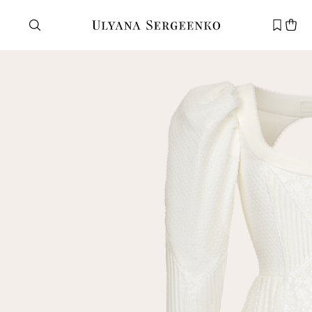
Нужна помощь?
Служба поддержки
+7 495 105 70 25
support@ulyanasergeenko.com
Пн—Пт
11—19
Новый
клиент
Электронная почта
Пароль