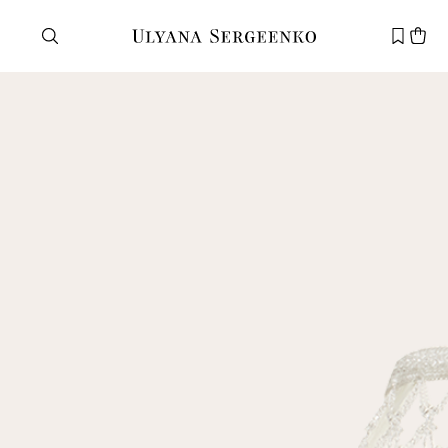
Нужна помощь?
Служба поддержки
+7 495 105 70 25
support@ulyanasergeenko.com
Пн—Пт
11—19
Новый
клиент
Электронная почта
Пароль